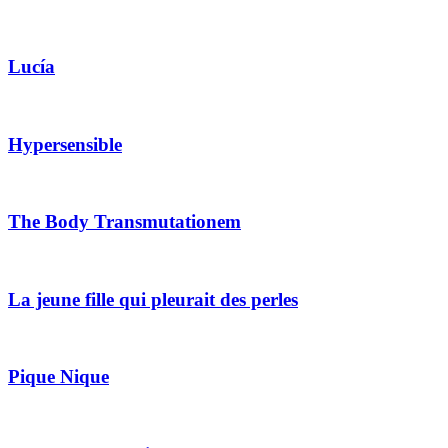
Lucía
Hypersensible
The Body Transmutationem
La jeune fille qui pleurait des perles
Pique Nique