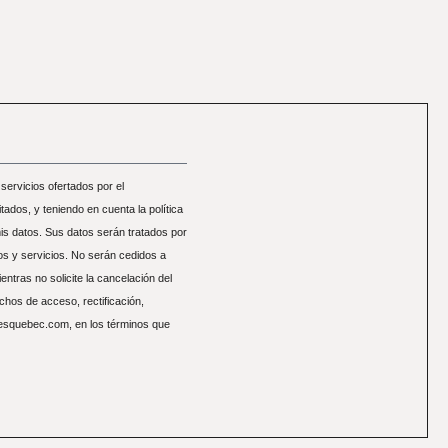
ervicios ofertados por el
itados, y teniendo en cuenta la política
mis datos. Sus datos serán tratados por
s y servicios. No serán cedidos a
ntras no solicite la cancelación del
echos de acceso, rectificación,
nesquebec.com, en los términos que