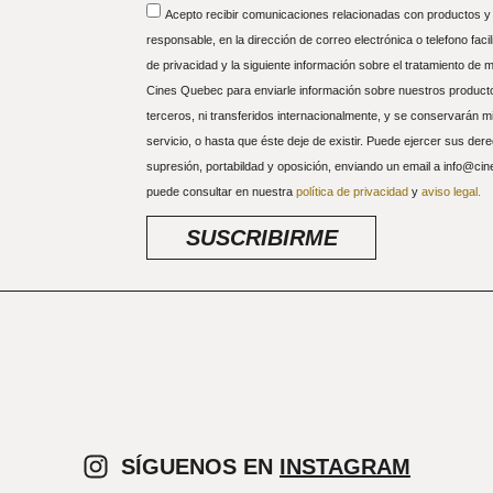
Acepto recibir comunicaciones relacionadas con productos y s
responsable, en la dirección de correo electrónica o telefono facil
de privacidad y la siguiente información sobre el tratamiento de 
Cines Quebec para enviarle información sobre nuestros producto
terceros, ni transferidos internacionalmente, y se conservarán mie
servicio, o hasta que éste deje de existir. Puede ejercer sus der
supresión, portabildad y oposición, enviando un email a info@ci
puede consultar en nuestra
política de privacidad
y
aviso legal.
SUSCRIBIRME
SÍGUENOS EN
INSTAGRAM