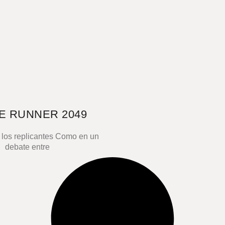
E RUNNER 2049
 los replicantes Como en un
debate entre