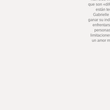
que son «dif
están t
Gabrielle
ganar su in
enfrentars
personas
limitacione
un amor mu