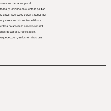
ervicios ofertados por el
itados, y teniendo en cuenta la política
mis datos. Sus datos serán tratados por
s y servicios. No serán cedidos a
ntras no solicite la cancelación del
echos de acceso, rectificación,
nesquebec.com, en los términos que