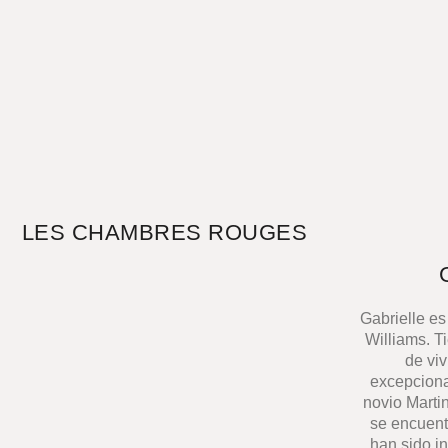
LES CHAMBRES ROUGES
Gabrielle e
Williams. T
de viv
excepciona
novio Marti
se encuent
han sido i