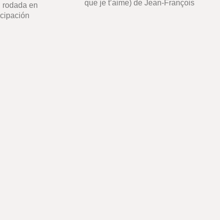
que je t’aime) de Jean-François
l rodada en
icipación