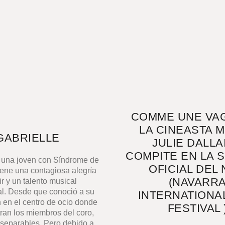
COMME UNE VA
LA CINEASTA M
GABRIELLE
JULIE DALLA
COMPITE EN LA 
s una joven con Síndrome de
OFICIAL DEL 
iene una contagiosa alegría
(NAVARR
ir y un talento musical
l. Desde que conoció a su
INTERNATIONAL
n en el centro de ocio donde
FESTIVAL 
ran los miembros del coro,
nseparables. Pero debido a