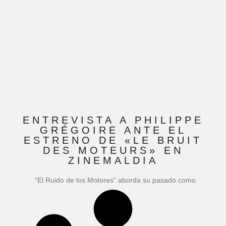
ENTREVISTA A PHILIPPE
GRÉGOIRE ANTE EL
ESTRENO DE «LE BRUIT
DES MOTEURS» EN
ZINEMALDIA
“El Ruido de los Motores” aborda su pasado como