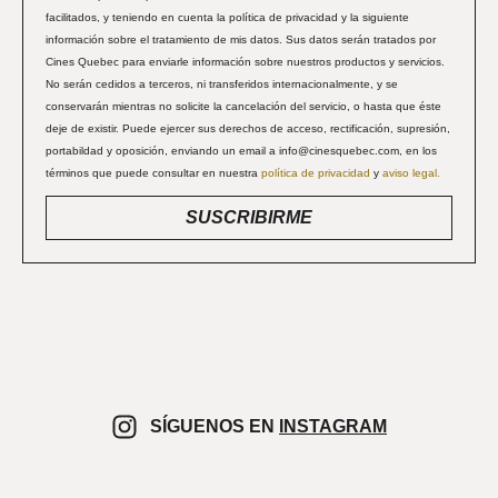
facilitados, y teniendo en cuenta la política de privacidad y la siguiente
información sobre el tratamiento de mis datos. Sus datos serán tratados por
Cines Quebec para enviarle información sobre nuestros productos y servicios.
No serán cedidos a terceros, ni transferidos internacionalmente, y se
conservarán mientras no solicite la cancelación del servicio, o hasta que éste
deje de existir. Puede ejercer sus derechos de acceso, rectificación, supresión,
portabildad y oposición, enviando un email a info@cinesquebec.com, en los
términos que puede consultar en nuestra
política de privacidad
y
aviso legal.
SUSCRIBIRME
SÍGUENOS EN
INSTAGRAM