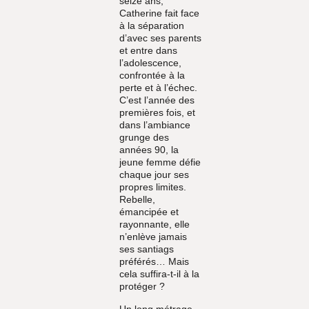
seize ans,
Catherine fait face
à la séparation
d’avec ses parents
et entre dans
l’adolescence,
confrontée à la
perte et à l’échec.
C’est l’année des
premières fois, et
dans l’ambiance
grunge des
années 90, la
jeune femme défie
chaque jour ses
propres limites.
Rebelle,
émancipée et
rayonnante, elle
n’enlève jamais
ses santiags
préférés… Mais
cela suffira-t-il à la
protéger ?
Un long métrage