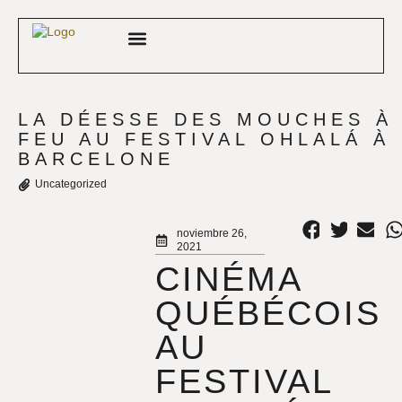
FESTIVAL QUEBECUÁ
BASE DE DATOS
LA DÉESSE DES MOUCHES À
FEU AU FESTIVAL OHLALÁ À
BARCELONE
Uncategorized
noviembre 26,
2021
CINÉMA
QUÉBÉCOIS
AU
FESTIVAL