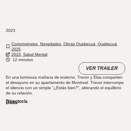
2023
Cortometrajes
,
Novedades
,
Obras Quebecuá
,
Quebecuá
2025
2023
,
Salud Mental
12 minutos
VER TRAILER
En una luminosa mañana de invierno, Trevor y Elsa comparten
el desayuno en su apartamento de Montreal. Trevor interrumpe
el silencio con un simple “¿Estás bien?”, alterando el equilibrio
de su relación.
Director/a
Dada